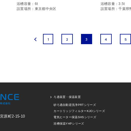
浴槽容量：6t
浴槽容量：3.5t
設置場所：東京都中央区
設置場所：千葉県
1
2
3
4
5
ろ過装置・保温装置
砂ろ過自動逆洗浄PRTシリーズ
カートリッジフィルターKJOシリーズ
町2-15-10
電気ヒーター保温SHSシリーズ
浴槽保温YHPシリーズ