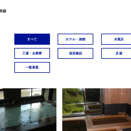
実績
すべて
ホテル・旅館
水風呂
工場・企業寮
温浴施設
足湯
一般家庭