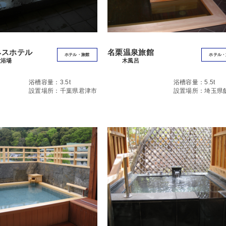
゙ネスホテル
名栗温泉旅館
ホテル・旅館
ホテル・
大浴場
木風呂
浴槽容量：3.5t
浴槽容量：5.5t
設置場所：千葉県君津市
設置場所：埼玉県