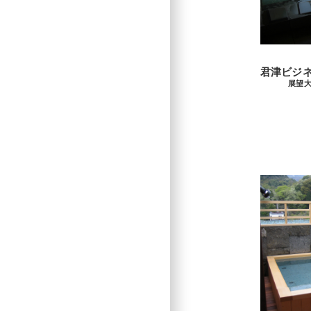
君津ビシ
展望