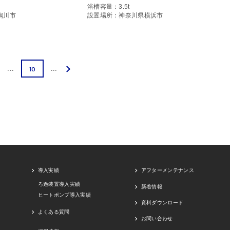
浴槽容量：3.5t
鴨川市
設置場所：神奈川県横浜市
10
...
...
導入実績
アフターメンテナンス
ろ過装置導入実績
新着情報
ヒートポンプ導入実績
資料ダウンロード
よくある質問
お問い合わせ