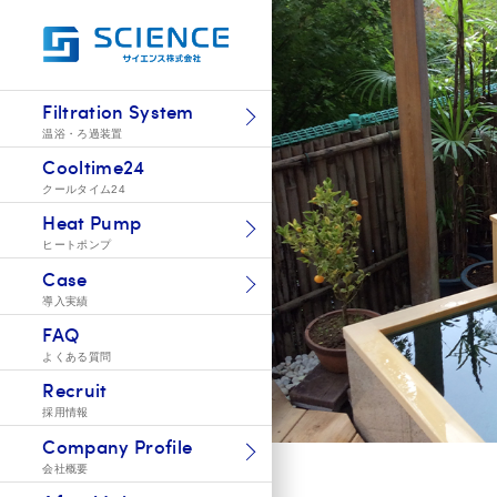
Filtration System
温浴・ろ過装置
Cooltime24
クールタイム24
Heat Pump
ヒートポンプ
Case
導入実績
FAQ
よくある質問
Recruit
採用情報
Company Profile
会社概要