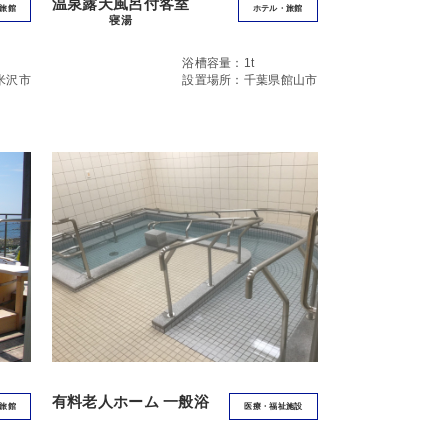
温泉露天風呂付客室
旅館
ホテル・旅館
寝湯
浴槽容量：1t
米沢市
設置場所：千葉県館山市
有料老人ホーム 一般浴
旅館
医療・福祉施設