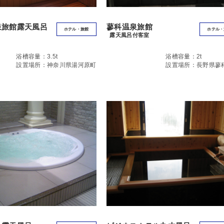
泉旅館露天風呂
蓼科温泉旅館
ホテル・旅館
ホテル・
露天風呂付客室
浴槽容量：3.5t
浴槽容量：2t
設置場所：神奈川県湯河原町
設置場所：長野県蓼