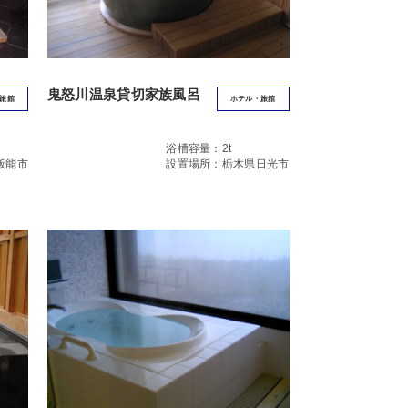
鬼怒川温泉貸切家族風呂
旅館
ホテル・旅館
浴槽容量：2t
飯能市
設置場所：栃木県日光市