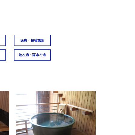
医療・福祉施設
池ろ過・雨水ろ過