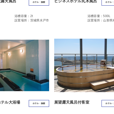
上露天風呂
ビジネスホテル丸木風呂
ホテル・旅館
ホテル・
浴槽容量：2t
浴槽容量：500L
設置場所：茨城県水戸市
設置場所：山形県
スホテル大浴場
展望露天風呂付客室
ホテル・旅館
ホテル・