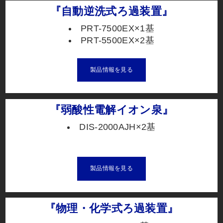
『自動逆洗式ろ過装置』
PRT-7500EX×1基
PRT-5500EX×2基
製品情報を見る
『弱酸性電解イオン泉』
DIS-2000AJH×2基
製品情報を見る
『物理・化学式ろ過装置』