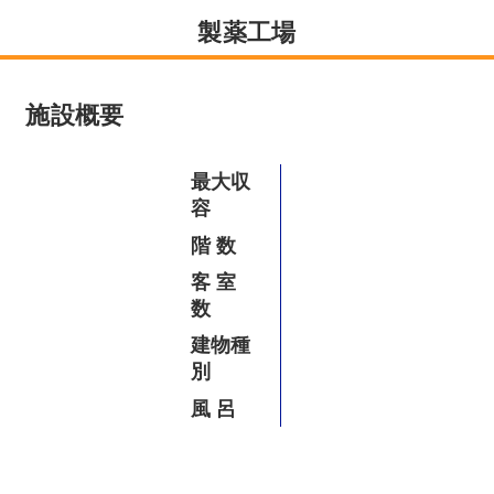
製薬工場
Company
会社概要
施設概要
資料ダウンロード
最大収
容
お問い合わせ
階 数
客 室
数
水処理技術と
お風呂のことなら
省エネ技術
お任せください
建物種
お
風呂設計.com
別
風 呂