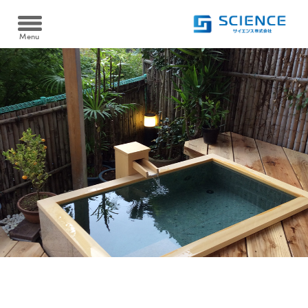
Menu
Heat pump
ヒートポンプ
空冷式同時取出 AWタイプ/空冷式給湯 AHタイプ
Cooltime24
クールタイム24
水冷式同時取出 WW-Fタイプ
Filtration device
水冷式高温循環 WSRタイプ
温浴・ろ過装置
水熱源式ブライン冷却・給油同時取出 WHCタイプ
ヒートポンプシステム
砂ろ過自動逆洗浄 PRTシリーズ
Case
Heat pump system
導入実績
カートリッジフィルター KJOシリーズ
新しい発想と技術で
お客様をサポートします
ろ過装置導入実績
FAQ
電気ヒーター浴槽保温 SHSシリーズ
よくある質問
ヒートポンプ導入実績
ヒートポンプ浴槽保温 YHPシリーズ
Recruit
採用情報