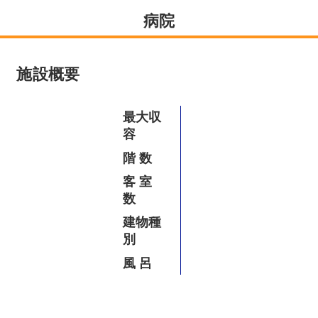
病院
Company
会社概要
施設概要
資料ダウンロード
最大収
容
お問い合わせ
階 数
客 室
数
水処理技術と
お風呂のことなら
省エネ技術
お任せください
建物種
お
風呂設計.com
別
風 呂