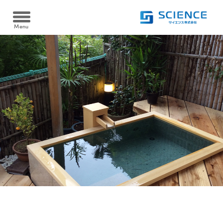
Menu
Heat pump
ヒートポンプ
空冷式同時取出 AWタイプ/空冷式給湯 AHタイプ
Cooltime24
クールタイム24
水冷式同時取出 WW-Fタイプ
Filtration device
水冷式高温循環 WSRタイプ
温浴・ろ過装置
水熱源式ブライン冷却・給油同時取出 WHCタイプ
ヒートポンプシステム
砂ろ過自動逆洗浄 PRTシリーズ
Case
Heat pump system
導入実績
カートリッジフィルター KJOシリーズ
新しい発想と技術で
お客様をサポートします
ろ過装置導入実績
FAQ
電気ヒーター浴槽保温 SHSシリーズ
よくある質問
ヒートポンプ導入実績
ヒートポンプ浴槽保温 YHPシリーズ
Recruit
採用情報