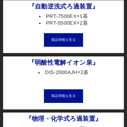
『自動逆洗式ろ過装置』
PRT-7500EX×1基
PRT-5500EX×2基
製品情報を見る
『弱酸性電解イオン泉』
DIS-2000AJH×2基
製品情報を見る
『物理・化学式ろ過装置』