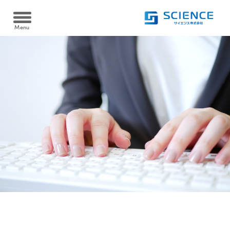
Menu
Heat pump
ヒートポンプ
空冷式同時取出 AWタイプ/空冷式給湯 AHタイプ
Cooltime24
クールタイム24
水冷式同時取出 WW-Fタイプ
Filtration device
水冷式高温循環 WSRタイプ
温浴・ろ過装置
水熱源式ブライン冷却・給油同時取出 WHCタイプ
資料ダウンロード
砂ろ過自動逆洗浄 PRTシリーズ
Case
Download
導入実績
カートリッジフィルター KJOシリーズ
製品資料を
ダウンロードできます
ろ過装置導入実績
FAQ
電気ヒーター浴槽保温 SHSシリーズ
よくある質問
ヒートポンプ導入実績
ヒートポンプ浴槽保温 YHPシリーズ
Recruit
採用情報