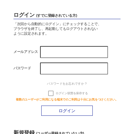
Company
ログイン
(すでに登録されている方)
会社概要
「次回から自動的にログイン」にチェックすることで、
ブラウザを終了し、再起動してもログアウトされない
ように設定されます。
資料ダウンロード
メールアドレス
お問い合わせ
パスワード
パスワードをお忘れですか ?
水処理技術と
お風呂のことなら
省エネ技術
お任せください
ログイン状態を保存する
お
風呂設計.com
複数のユーザーがご利用になる端末でのご利用は十分にお気をつけください。
新規登録
(ユーザー登録されていない方)