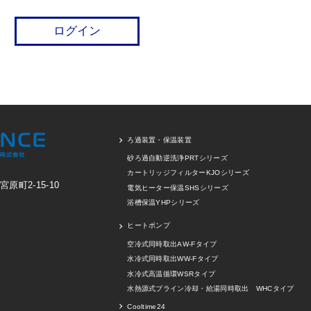
ろ過装置・保温装置
砂ろ過自動逆洗浄PRTシリーズ
カートリッジフィルターKJOシリーズ
町2-15-10
電気ヒーター保温SHSシリーズ
浴槽保温YHPシリーズ
ヒートポンプ
空冷式同時取出AW-Fタイプ
水冷式同時取出WW-Fタイプ
水冷式高温循環WSRタイプ
水熱源式ブライン冷却・給湯同時取出 WHCタイプ
Cooltime24