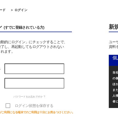
ード
＞ ログイン
ン
新
(すでに登録されている方)
自動的にログイン」にチェックすることで、
ユー
終了し、再起動してもログアウトされない
資料
されます。
個
ス
当
の
ほ
ま
人
パスワードをお忘れですか ?
者
ログイン状態を保存する
がご利用になる端末でのご利用は十分にお気をつけください。