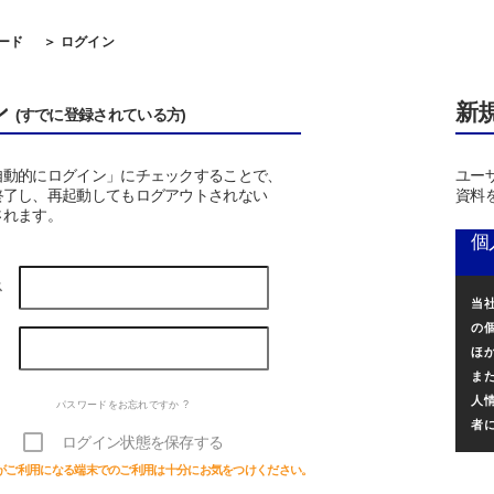
ード
＞ ログイン
ン
新
(すでに登録されている方)
自動的にログイン」にチェックすることで、
ユー
終了し、再起動してもログアウトされない
資料
されます。
個
ス
当
の
ほ
ま
人
パスワードをお忘れですか ?
者
ログイン状態を保存する
がご利用になる端末でのご利用は十分にお気をつけください。