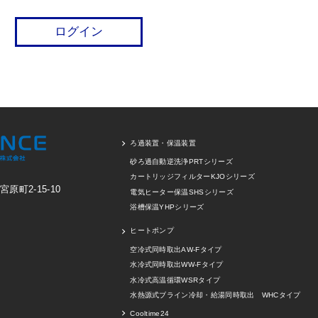
ろ過装置・保温装置
砂ろ過自動逆洗浄PRTシリーズ
カートリッジフィルターKJOシリーズ
町2-15-10
電気ヒーター保温SHSシリーズ
浴槽保温YHPシリーズ
ヒートポンプ
空冷式同時取出AW-Fタイプ
水冷式同時取出WW-Fタイプ
水冷式高温循環WSRタイプ
水熱源式ブライン冷却・給湯同時取出 WHCタイプ
Cooltime24