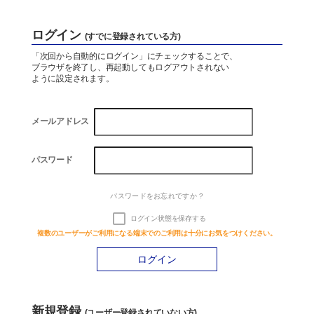
Company
ログイン
(すでに登録されている方)
会社概要
「次回から自動的にログイン」にチェックすることで、
ブラウザを終了し、再起動してもログアウトされない
ように設定されます。
資料ダウンロード
メールアドレス
お問い合わせ
パスワード
パスワードをお忘れですか ?
水処理技術と
お風呂のことなら
省エネ技術
お任せください
ログイン状態を保存する
お
風呂設計.com
複数のユーザーがご利用になる端末でのご利用は十分にお気をつけください。
新規登録
(ユーザー登録されていない方)