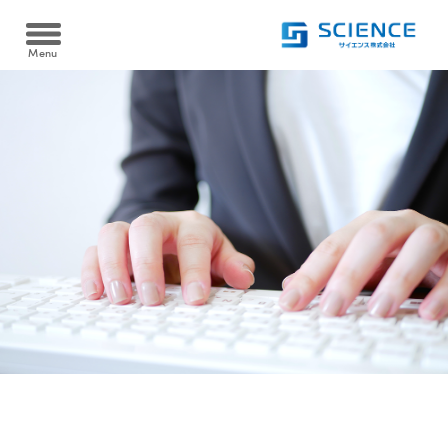
Menu
Heat pump
ヒートポンプ
空冷式同時取出 AWタイプ/空冷式給湯 AHタイプ
Cooltime24
クールタイム24
水冷式同時取出 WW-Fタイプ
Filtration device
水冷式高温循環 WSRタイプ
温浴・ろ過装置
水熱源式ブライン冷却・給油同時取出 WHCタイプ
資料ダウンロード
砂ろ過自動逆洗浄 PRTシリーズ
Case
Download
導入実績
カートリッジフィルター KJOシリーズ
製品資料を
ダウンロードできます
ろ過装置導入実績
FAQ
電気ヒーター浴槽保温 SHSシリーズ
よくある質問
ヒートポンプ導入実績
ヒートポンプ浴槽保温 YHPシリーズ
Recruit
採用情報