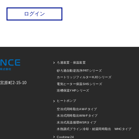
ろ過装置・保温装置
砂ろ過自動逆洗浄PRTシリーズ
カートリッジフィルターKJOシリーズ
町2-15-10
電気ヒーター保温SHSシリーズ
浴槽保温YHPシリーズ
ヒートポンプ
空冷式同時取出AW-Fタイプ
水冷式同時取出WW-Fタイプ
水冷式高温循環WSRタイプ
水熱源式ブライン冷却・給湯同時取出 WHCタイプ
Cooltime24