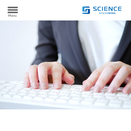
Menu
Heat pump
ヒートポンプ
空冷式同時取出 AWタイプ/空冷式給湯 AHタイプ
Cooltime24
クールタイム24
水冷式同時取出 WW-Fタイプ
Filtration device
水冷式高温循環 WSRタイプ
温浴・ろ過装置
水熱源式ブライン冷却・給油同時取出 WHCタイプ
資料ダウンロード
砂ろ過自動逆洗浄 PRTシリーズ
Case
Download
導入実績
カートリッジフィルター KJOシリーズ
製品資料を
ダウンロードできます
ろ過装置導入実績
FAQ
電気ヒーター浴槽保温 SHSシリーズ
よくある質問
ヒートポンプ導入実績
ヒートポンプ浴槽保温 YHPシリーズ
Recruit
採用情報