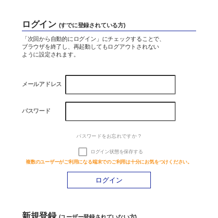
Company
ログイン
(すでに登録されている方)
会社概要
「次回から自動的にログイン」にチェックすることで、
ブラウザを終了し、再起動してもログアウトされない
ように設定されます。
資料ダウンロード
メールアドレス
お問い合わせ
パスワード
パスワードをお忘れですか ?
水処理技術と
お風呂のことなら
省エネ技術
お任せください
ログイン状態を保存する
お
風呂設計.com
複数のユーザーがご利用になる端末でのご利用は十分にお気をつけください。
新規登録
(ユーザー登録されていない方)