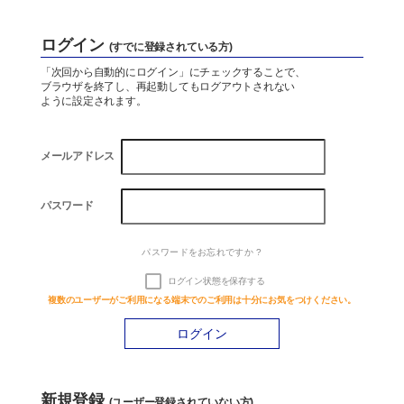
Company
ログイン
(すでに登録されている方)
会社概要
「次回から自動的にログイン」にチェックすることで、
ブラウザを終了し、再起動してもログアウトされない
ように設定されます。
資料ダウンロード
メールアドレス
お問い合わせ
パスワード
パスワードをお忘れですか ?
水処理技術と
お風呂のことなら
省エネ技術
お任せください
ログイン状態を保存する
お
風呂設計.com
複数のユーザーがご利用になる端末でのご利用は十分にお気をつけください。
新規登録
(ユーザー登録されていない方)