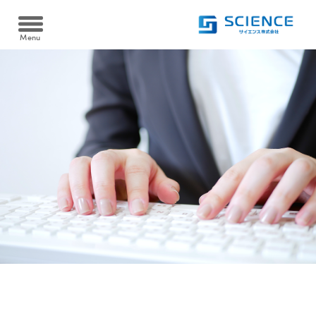
Menu
Heat pump
ヒートポンプ
空冷式同時取出 AWタイプ/空冷式給湯 AHタイプ
Cooltime24
クールタイム24
水冷式同時取出 WW-Fタイプ
Filtration device
水冷式高温循環 WSRタイプ
温浴・ろ過装置
水熱源式ブライン冷却・給油同時取出 WHCタイプ
資料ダウンロード
砂ろ過自動逆洗浄 PRTシリーズ
Case
Download
導入実績
カートリッジフィルター KJOシリーズ
製品資料を
ダウンロードできます
ろ過装置導入実績
FAQ
電気ヒーター浴槽保温 SHSシリーズ
よくある質問
ヒートポンプ導入実績
ヒートポンプ浴槽保温 YHPシリーズ
Recruit
採用情報