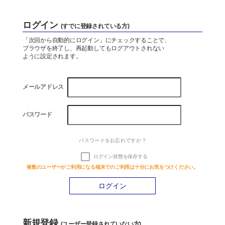
Company
ログイン
(すでに登録されている方)
会社概要
「次回から自動的にログイン」にチェックすることで、
ブラウザを終了し、再起動してもログアウトされない
ように設定されます。
資料ダウンロード
メールアドレス
お問い合わせ
パスワード
パスワードをお忘れですか ?
水処理技術と
お風呂のことなら
省エネ技術
お任せください
ログイン状態を保存する
お
風呂設計.com
複数のユーザーがご利用になる端末でのご利用は十分にお気をつけください。
新規登録
(ユーザー登録されていない方)