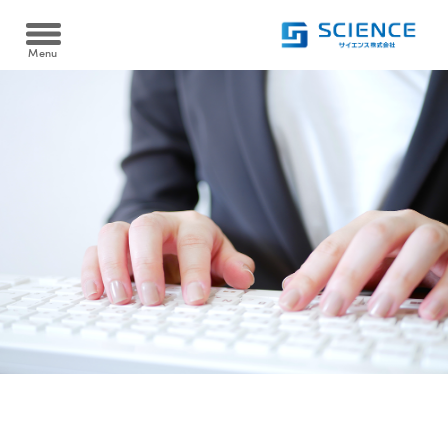
Menu
Heat pump
ヒートポンプ
空冷式同時取出 AWタイプ/空冷式給湯 AHタイプ
Cooltime24
クールタイム24
水冷式同時取出 WW-Fタイプ
Filtration device
水冷式高温循環 WSRタイプ
温浴・ろ過装置
水熱源式ブライン冷却・給油同時取出 WHCタイプ
資料ダウンロード
砂ろ過自動逆洗浄 PRTシリーズ
Case
Download
導入実績
カートリッジフィルター KJOシリーズ
製品資料を
ダウンロードできます
ろ過装置導入実績
FAQ
電気ヒーター浴槽保温 SHSシリーズ
よくある質問
ヒートポンプ導入実績
ヒートポンプ浴槽保温 YHPシリーズ
Recruit
採用情報